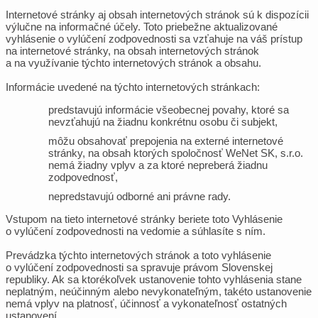
Internetové stránky aj obsah internetových stránok sú k dispozícii
výlučne na informačné účely. Toto priebežne aktualizované
vyhlásenie o vylúčení zodpovednosti sa vzťahuje na váš prístup
na internetové stránky, na obsah internetových stránok
a na využívanie týchto internetových stránok a obsahu.
Informácie uvedené na týchto internetových stránkach:
predstavujú informácie všeobecnej povahy, ktoré sa
nevzťahujú na žiadnu konkrétnu osobu či subjekt,
môžu obsahovať prepojenia na externé internetové
stránky, na obsah ktorých spoločnosť WeNet SK, s.r.o.
nemá žiadny vplyv a za ktoré nepreberá žiadnu
zodpovednosť,
nepredstavujú odborné ani právne rady.
Vstupom na tieto internetové stránky beriete toto Vyhlásenie
o vylúčení zodpovednosti na vedomie a súhlasíte s ním.
Prevádzka týchto internetových stránok a toto vyhlásenie
o vylúčení zodpovednosti sa spravuje právom Slovenskej
republiky. Ak sa ktorékoľvek ustanovenie tohto vyhlásenia stane
neplatným, neúčinným alebo nevykonateľným, takéto ustanovenie
nemá vplyv na platnosť, účinnosť a vykonateľnosť ostatných
ustanovení.