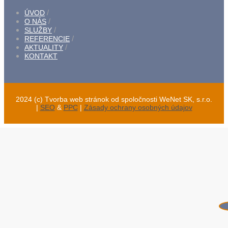
ÚVOD
O NÁS
SLUŽBY
REFERENCIE
AKTUALITY
KONTAKT
2024 (c) Tvorba web stránok od spoločnosti WeNet SK, s.r.o.
|
SEO
&
PPC
|
Zásady ochrany osobných údajov