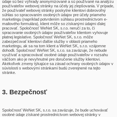
údaje sú bez výhrady anonymizované a sú používané na analýzu
používateľov webovej stránky na účely jej zlepšovania. V prípade,
že používateľ webovej stránky poskytne klientovi dobrovoľný
súhlas so spracovaním osobných údajov pre účely priameho
marketingu (napríklad potvrdením súhlasu prostredníctvom e-
mailového formulára), klient môže so získanými údajmi ďalej
pracovať. Spoločnosť WeNet SK, s.r.o. neručí za to, či
spracovanie osobných údajov používateľov klientom vyhovuje
platnej legislatíve. Spoločnosť WeNet SK, s.r.o. môže
zabezpečovať klientovi ďalšie služby v oblasti priameho
marketingu, ak sa na tom klient a WeNet SK, s.r.o. vzájomne
dohodli. Spoločnosť WeNet SK, s.r.o. sa zaväzuje, že nebude
využívať a spracovávať osobné údaje používateľov v rozsahu
väčšom ako je nevyhnutné pre doručenie služby klientovi.
Akékoľvek zmeny týkajúce sa zásad ochrany osobných údajov v
súvislosti s webovými stránkami budú zverejnené na tejto
stránke.
3. Bezpečnosť
Spoločnosť WeNet SK, s.r.o. sa zaväzuje, že bude uchovávať
osobné údaje získané prostredníctvom webovej stránky v