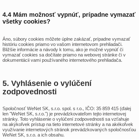
4.4 Mám možnosť vypnúť, prípadne vymazať
všetky cookies?
Áno, súbory cookies môžete úplne zakázať, prípadne vymazať
históriu cookies priamo vo vašom internetovom prehliadači.
Bližšie informácie a návody k tomu, ako je možné vypnúť či
vymazať cookies sa dočítate priamo na webovej stránke či v
dokumentácii vami používaného internetového prehliadača.
5. Vyhlásenie o vylúčení
zodpovednosti
Spoločnosť WeNet SK, s.r.o. spol. s r.o., IČO: 35 859 415 (ďalej
len "WeNet SK, s.r.o.") je prevádzkovateľom tejto internetovej
stránky. Toto vyhlásenie o vylúčení zodpovednosti sa vzťahuje
na akýkoľvek prístup na tieto internetové stránky a na akékoľvek
využívanie internetových stránok prevádzkovaných spoločnosťou
WeNet SK, s.r.o. a ich obsahu.