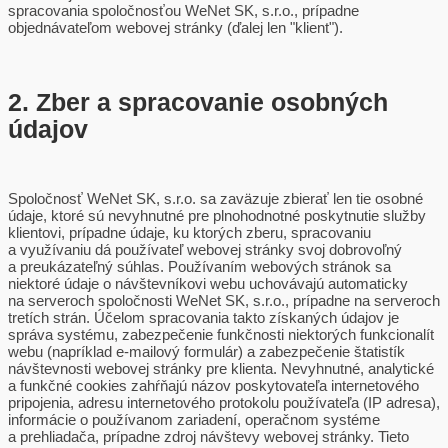
spracovania spoločnosťou WeNet SK, s.r.o., prípadne
objednávateľom webovej stránky (ďalej len "klient").
2. Zber a spracovanie osobných
údajov
Spoločnosť WeNet SK, s.r.o. sa zaväzuje zbierať len tie osobné
údaje, ktoré sú nevyhnutné pre plnohodnotné poskytnutie služby
klientovi, prípadne údaje, ku ktorých zberu, spracovaniu
a využívaniu dá používateľ webovej stránky svoj dobrovoľný
a preukázateľný súhlas. Používaním webových stránok sa
niektoré údaje o návštevníkovi webu uchovávajú automaticky
na serveroch spoločnosti WeNet SK, s.r.o., prípadne na serveroch
tretích strán. Účelom spracovania takto získaných údajov je
správa systému, zabezpečenie funkčnosti niektorých funkcionalít
webu (napríklad e-mailový formulár) a zabezpečenie štatistík
návštevnosti webovej stránky pre klienta. Nevyhnutné, analytické
a funkčné cookies zahŕňajú názov poskytovateľa internetového
pripojenia, adresu internetového protokolu používateľa (IP adresa),
informácie o používanom zariadení, operačnom systéme
a prehliadača, prípadne zdroj návštevy webovej stránky. Tieto