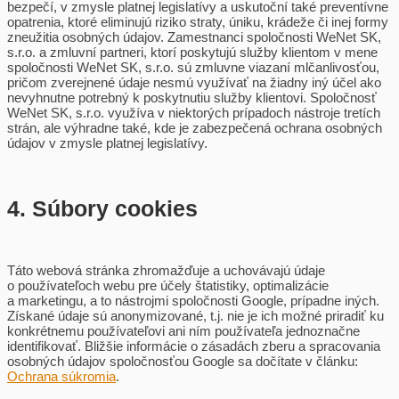
bezpečí, v zmysle platnej legislatívy a uskutoční také preventívne
opatrenia, ktoré eliminujú riziko straty, úniku, krádeže či inej formy
zneužitia osobných údajov. Zamestnanci spoločnosti WeNet SK,
s.r.o. a zmluvní partneri, ktorí poskytujú služby klientom v mene
spoločnosti WeNet SK, s.r.o. sú zmluvne viazaní mlčanlivosťou,
pričom zverejnené údaje nesmú využívať na žiadny iný účel ako
nevyhnutne potrebný k poskytnutiu služby klientovi. Spoločnosť
WeNet SK, s.r.o. využíva v niektorých prípadoch nástroje tretích
strán, ale výhradne také, kde je zabezpečená ochrana osobných
údajov v zmysle platnej legislatívy.
4. Súbory cookies
Táto webová stránka zhromažďuje a uchovávajú údaje
o používateľoch webu pre účely štatistiky, optimalizácie
a marketingu, a to nástrojmi spoločnosti Google, prípadne iných.
Získané údaje sú anonymizované, t.j. nie je ich možné priradiť ku
konkrétnemu používateľovi ani ním používateľa jednoznačne
identifikovať. Bližšie informácie o zásadách zberu a spracovania
osobných údajov spoločnosťou Google sa dočítate v článku:
Ochrana súkromia
.