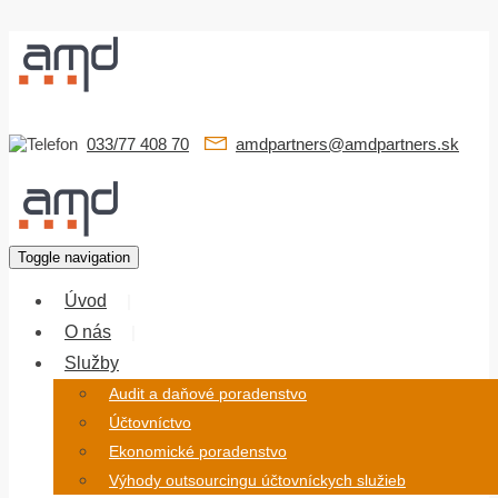
033/77 408 70
amdpartners@amdpartners.sk
Toggle navigation
Úvod
O nás
Služby
Audit a daňové poradenstvo
Účtovníctvo
Ekonomické poradenstvo
Výhody outsourcingu účtovníckych služieb