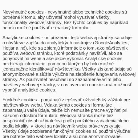
Nevyhnutné cookies
- nevyhnutné alebo technické cookies sú
potrebné k tomu, aby užívateľ mohol využívať všetky
funkcionality webovej stránky. Bez týchto cookies by napríklad
nebolo možné používať e-mailový formulár.
Analytické cookies
- pri prezeraní tejto webovej stránky sa údaje
o návšteve zapíšu do analytických nástrojov (GoogleAnalytics,
Hotjar a iné), kde sa zbierajú informácie o tom, ako návštevník
používa webovú stránku, ktoré podstránky navštívil, ako sa
pohyboval na webe a aké akcie vykonal. Analytické cookies
nezbierajú informácie, pomocou ktorých by bolo možné
jednoznačne identifikovať návštevníka. Všetky získané údaje sú
anonymizované a slúžia výlučne na zlepšenie fungovania webovej
stránky. Ak používateľ nesúhlasí so zaznamenávaním jeho
návštevy webovej stránky, v nastaveniach cookies má možnosť
vypnúť analytické cookies.
Funkčné cookies
- pomáhajú zlepšovať užívateľský zážitok pre
návštevníkov webu. Vďaka týmto cookies si formuláre
zapamätajú vaše údaje, takže ich nemusíte pracne vypĺňať pri
každom odoslaní formulára. Webová stránka môže tiež
prispôsobiť obsah užívateľovi podľa použitého zariadenia alebo
podľa lokality, v ktorej sa návštevník webu práve vyskytuje.
Všetky údaje zozbierané funkčnými cookies sú použité výlučne
pre potreby tejto webovej lokality a sú plne anonymizované.