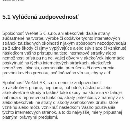
5.1 Vylúčená zodpovednosť
Spoločnosť WeNet SK, s.r.o. ani akékoľvek ďalšie strany
zúčastnené na tvorbe, výrobe či dodávke týchto internetových
stránok za žiadnych okolností nijakým spôsobom nezodpovedajú
za žiadne škody či ujmy vyplývajúce alebo súvisiace či vzniknuté
následkom vášho prístupu na tieto internetové stránky alebo
nemožnosti prístupu na ne, vašej dôvery v akékoľvek informácie
poskytnuté na týchto internetových stránkach, akejkoľvek
nemožnosti plnenia, opomenutia, prerušenia či oneskorenia
prevádzkového prenosu, počítačového vírusu, chyby atď.
Spoločnosť WeNet SK, s.r.o. nenesie zodpovednosť
za akékoľvek priame, nepriame, náhodné, následné alebo
akékoľvek iné škody a taktiež také škody, na ktoré sa vzťahuje
náhrada s represívnou funkciou, straty príležitostí, zmarený zisk
alebo akékoľvek iné straty či škody akéhokoľvek druhu, ktoré
vzniknú alebo môžu vzniknúť následkom Vášho používania
týchto internetových stránok, a to do najvyššej miery prípustnej
platnými právnymi predpismi.