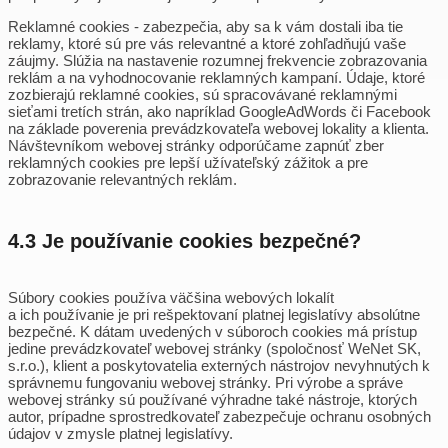
Reklamné cookies
- zabezpečia, aby sa k vám dostali iba tie
reklamy, ktoré sú pre vás relevantné a ktoré zohľadňujú vaše
záujmy. Slúžia na nastavenie rozumnej frekvencie zobrazovania
reklám a na vyhodnocovanie reklamných kampaní. Údaje, ktoré
zozbierajú reklamné cookies, sú spracovávané reklamnými
sieťami tretích strán, ako napríklad GoogleAdWords či Facebook
na základe poverenia prevádzkovateľa webovej lokality a klienta.
Návštevníkom webovej stránky odporúčame zapnúť zber
reklamných cookies pre lepší užívateľský zážitok a pre
zobrazovanie relevantných reklám.
4.3 Je používanie cookies bezpečné?
Súbory cookies používa väčšina webových lokalít
a ich používanie je pri rešpektovaní platnej legislatívy absolútne
bezpečné. K dátam uvedených v súboroch cookies má prístup
jedine prevádzkovateľ webovej stránky (spoločnosť WeNet SK,
s.r.o.), klient a poskytovatelia externých nástrojov nevyhnutých k
správnemu fungovaniu webovej stránky. Pri výrobe a správe
webovej stránky sú používané výhradne také nástroje, ktorých
autor, prípadne sprostredkovateľ zabezpečuje ochranu osobných
údajov v zmysle platnej legislatívy.