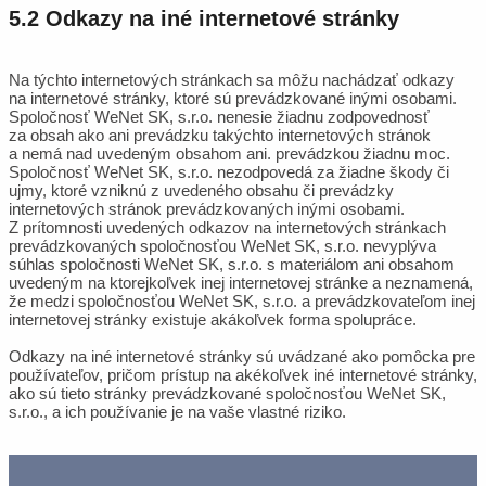
5.2 Odkazy na iné internetové stránky
Na týchto internetových stránkach sa môžu nachádzať odkazy
na internetové stránky, ktoré sú prevádzkované inými osobami.
Spoločnosť WeNet SK, s.r.o. nenesie žiadnu zodpovednosť
za obsah ako ani prevádzku takýchto internetových stránok
a nemá nad uvedeným obsahom ani. prevádzkou žiadnu moc.
Spoločnosť WeNet SK, s.r.o. nezodpovedá za žiadne škody či
ujmy, ktoré vzniknú z uvedeného obsahu či prevádzky
internetových stránok prevádzkovaných inými osobami.
Z prítomnosti uvedených odkazov na internetových stránkach
prevádzkovaných spoločnosťou WeNet SK, s.r.o. nevyplýva
súhlas spoločnosti WeNet SK, s.r.o. s materiálom ani obsahom
uvedeným na ktorejkoľvek inej internetovej stránke a neznamená,
že medzi spoločnosťou WeNet SK, s.r.o. a prevádzkovateľom inej
internetovej stránky existuje akákoľvek forma spolupráce.
Odkazy na iné internetové stránky sú uvádzané ako pomôcka pre
používateľov, pričom prístup na akékoľvek iné internetové stránky,
ako sú tieto stránky prevádzkované spoločnosťou WeNet SK,
s.r.o., a ich používanie je na vaše vlastné riziko.